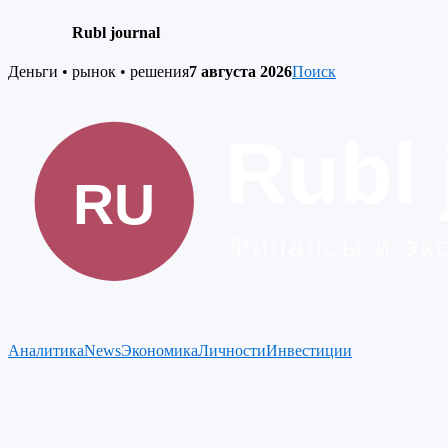
Rubl journal
Skip
Деньги • рынок • решения
7 августа 2026
Поиск
to
content
Аналитика
News
Экономика
Личности
Инвестиции