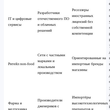
Реселлеры
Разработчики
иностранных
IT и цифровые
отечественного ПО
лицензий без
сервисы
и облачных
собственной
решений
компетенции
Сети с частными
Ориентированные на
марками и
Ритейл non‑food
импортные бренды
локальным
магазины
производством
Импортёры
Производители
Фарма и
высокотехнологичных
дженериков с
медтехника
препаратов и