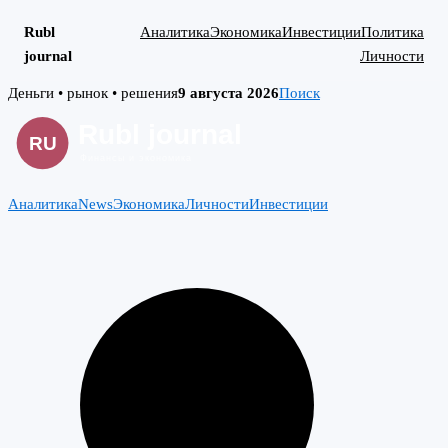
Rubl
Аналитика
Экономика
Инвестиции
Политика
journal
Личности
Skip
Деньги • рынок • решения
9 августа 2026
Поиск
to
content
Аналитика
News
Экономика
Личности
Инвестиции