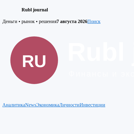
Rubl journal
Skip
Деньги • рынок • решения
7 августа 2026
Поиск
to
content
Аналитика
News
Экономика
Личности
Инвестиции