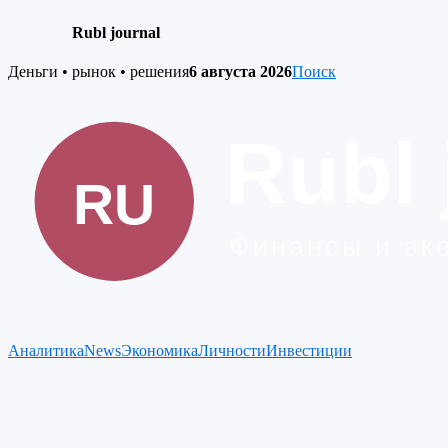
Rubl journal
Skip
Деньги • рынок • решения
6 августа 2026
Поиск
to
content
Аналитика
News
Экономика
Личности
Инвестиции