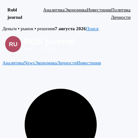
Rubl
Аналитика
Экономика
Инвестиции
Политика
journal
Личности
Skip
Деньги • рынок • решения
7 августа 2026
Поиск
to
content
Аналитика
News
Экономика
Личности
Инвестиции