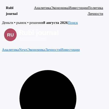
Rubl
Аналитика
Экономика
Инвестиции
Политика
journal
Личности
Skip
Деньги • рынок • решения
8 августа 2026
Поиск
to
content
Аналитика
News
Экономика
Личности
Инвестиции