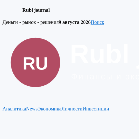
Rubl journal
Skip
Деньги • рынок • решения
9 августа 2026
Поиск
to
content
Аналитика
News
Экономика
Личности
Инвестиции