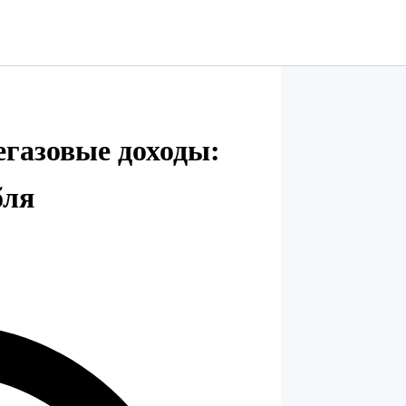
егазовые доходы:
бля