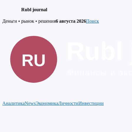
Rubl journal
Skip
Деньги • рынок • решения
6 августа 2026
Поиск
to
content
Аналитика
News
Экономика
Личности
Инвестиции