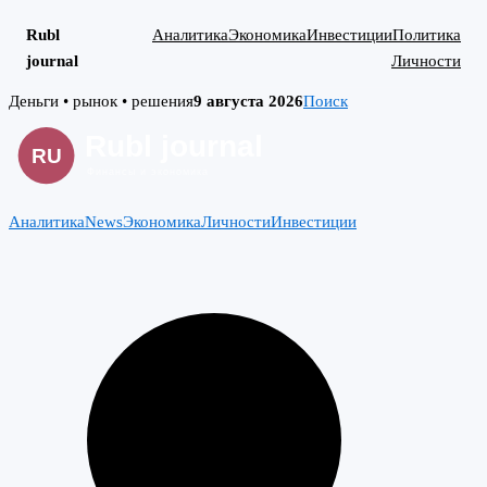
Rubl
Аналитика
Экономика
Инвестиции
Политика
journal
Личности
Skip
Деньги • рынок • решения
9 августа 2026
Поиск
to
content
Аналитика
News
Экономика
Личности
Инвестиции