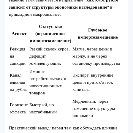
зависит от структуры экономики исследование
" в
прикладной макроанализе.
Статус-кво
Глубокое
Аспект
(ограниченное
импортозамещение
импортозамещение)
Реакция
Резкий скачок курса,
Мягче, через цены и
на
дефицит
маржу, а не через
санкции
комплектующих
остановку производства
Импорт
Канал
Экспорт, внутренние
потребительских и
влияния
цены и приток/отток
инвестиционных
на рубль
капитала
товаров
Медленный, через
Горизонт
Быстрый, но
изменение структуры
эффекта
нестабильный
экономики
Практический вывод: перед тем как обсуждать влияние