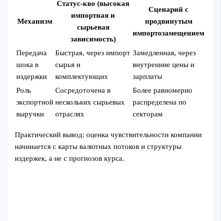
Статус-кво (высокая
Сценарий с
импортная и
Механизм
продвинутым
сырьевая
импортозамещением
зависимость)
Передача
Быстрая, через импорт
Замедленная, через
шока в
сырья и
внутренние цены и
издержки
комплектующих
зарплаты
Роль
Сосредоточена в
Более равномерно
экспортной
нескольких сырьевых
распределена по
выручки
отраслях
секторам
Практический вывод: оценка чувствительности компании
начинается с карты валютных потоков и структуры
издержек, а не с прогнозов курса.