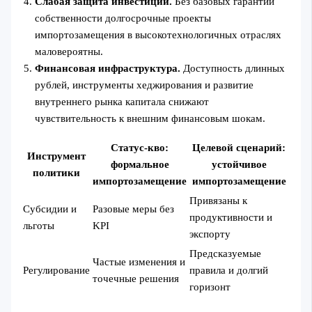
Слабая защита инвестиций.
Без базовых гарантий
собственности долгосрочные проекты
импортозамещения в высокотехнологичных отраслях
маловероятны.
Финансовая инфраструктура.
Доступность длинных
рублей, инструменты хеджирования и развитие
внутреннего рынка капитала снижают
чувствительность к внешним финансовым шокам.
Статус-кво:
Целевой сценарий:
Инструмент
формальное
устойчивое
политики
импортозамещение
импортозамещение
Привязаны к
Субсидии и
Разовые меры без
продуктивности и
льготы
KPI
экспорту
Предсказуемые
Частые изменения и
Регулирование
правила и долгий
точечные решения
горизонт