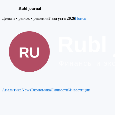
Rubl journal
Skip
Деньги • рынок • решения
7 августа 2026
Поиск
to
content
Аналитика
News
Экономика
Личности
Инвестиции