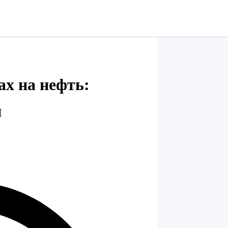
ах на нефть:
й