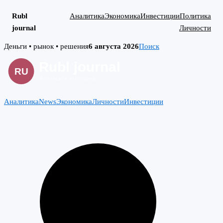
Rubl
Аналитика
Экономика
Инвестиции
Политика
journal
Личности
Skip
Деньги • рынок • решения
6 августа 2026
Поиск
to
content
Аналитика
News
Экономика
Личности
Инвестиции