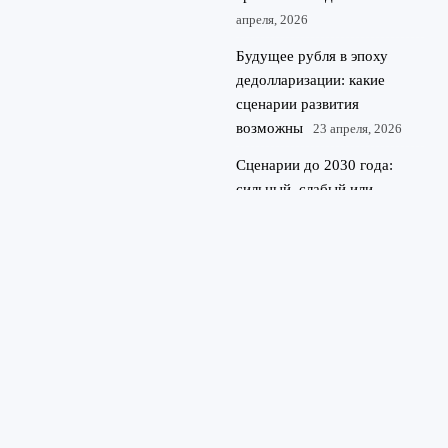
апреля, 2026
Будущее рубля в эпоху
дедолларизации: какие
сценарии развития
возможны
23 апреля, 2026
Сценарии до 2030 года:
сильный, слабый или
плавающий рубль и
будущее экономики России
22 апреля, 2026
© 2026 Rubl journal
Финансы и экономика
News