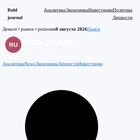
Rubl
Аналитика
Экономика
Инвестиции
Политика
journal
Личности
Skip
Деньги • рынок • решения
8 августа 2026
Поиск
to
content
Аналитика
News
Экономика
Личности
Инвестиции